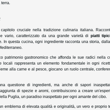
terra.
e
apitolo cruciale nella tradizione culinaria italiana. Raccon
o e vario, caratterizzato da una grande varietà di
piatti tipic
 In questa cucina, ogni ingrediente racconta una storia, dalla
 Mediterraneo.
o patrimonio gastronomico che affonda le sue radici nella cu
 locali rappresenta un elemento fondamentale in ogni ricett
 insieme alla carne e al pesce, giocano un ruolo centrale, confer
una questione di ingredienti, ma anche di sapori inaspettat
'aggiunta di spezie e aromi, contribuiscono a creare un'esper
della Puglia, un paradiso inaspettato per ogni amante del cibo.
n emblema di elevata qualità e originalità, un vero e proprio 