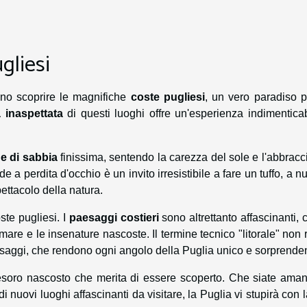
gliesi
sono scoprire le magnifiche
coste pugliesi
, un vero paradiso p
a inaspettata
di questi luoghi offre un'esperienza indimentica
e di sabbia
finissima, sentendo la carezza del sole e l'abbracc
e a perdita d'occhio è un invito irresistibile a fare un tuffo, a n
ttacolo della natura.
ste pugliesi. I
paesaggi costieri
sono altrettanto affascinanti, 
 mare e le insenature nascoste. Il termine tecnico "litorale" non
paesaggi, che rendono ogni angolo della Puglia unico e sorprende
tesoro nascosto che merita di essere scoperto. Che siate aman
 nuovi luoghi affascinanti da visitare, la Puglia vi stupirà con 