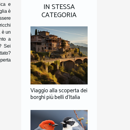
IN STESSA
ica e
glia è
CATEGORIA
ssere
ricchi
a è un
nto a
? Sei
tato?
operta
Viaggio alla scoperta dei
borghi più belli d'Italia