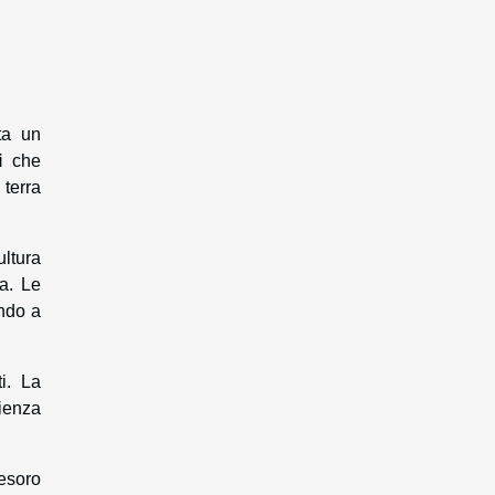
ta un
i
che
 terra
ltura
a. Le
endo a
i. La
ienza
tesoro