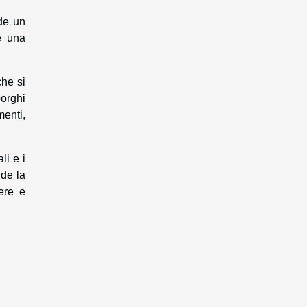
de un
me una
che si
orghi
menti,
li e i
nde la
ere e