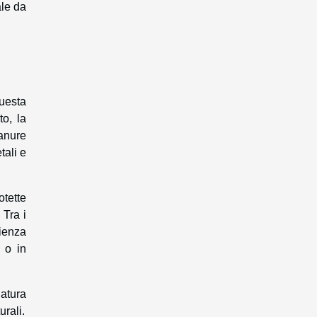
ale da
uesta
o, la
ianure
tali e
otette
 Tra i
rienza
 o in
natura
urali.