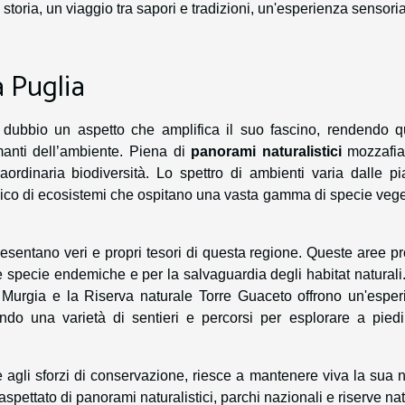
a storia, un viaggio tra sapori e tradizioni, un'esperienza sensori
a Puglia
dubbio un aspetto che amplifica il suo fascino, rendendo q
anti dell’ambiente. Piena di
panorami naturalistici
mozzafiat
raordinaria biodiversità. Lo spettro di ambienti varia dalle p
aico di ecosistemi che ospitano una vasta gamma di specie vege
esentano veri e propri tesori di questa regione. Queste aree pr
specie endemiche e per la salvaguardia degli habitat naturali.
ta Murgia e la Riserva naturale Torre Guaceto offrono un'espe
ndo una varietà di sentieri e percorsi per esplorare a piedi
 e agli sforzi di conservazione, riesce a mantenere viva la sua 
aspettato di panorami naturalistici, parchi nazionali e riserve nat