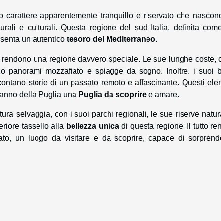
o carattere apparentemente tranquillo e riservato che nascon
turali e culturali. Questa regione del sud Italia, definita co
esenta un autentico
tesoro del Mediterraneo
.
la rendono una regione davvero speciale. Le sue lunghe coste, 
ono panorami mozzafiato e spiagge da sogno. Inoltre, i suoi b
accontano storie di un passato remoto e affascinante. Questi ele
 fanno della Puglia una
Puglia da scoprire
e amare.
ra selvaggia, con i suoi parchi regionali, le sue riserve natura
riore tassello alla
bellezza unica
di questa regione. Il tutto re
ato, un luogo da visitare e da scoprire, capace di sorprend