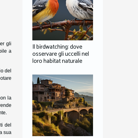
er gli
Il birdwatching: dove
bile a
osservare gli uccelli nel
loro habitat naturale
io del
uotare
con la
 rende
nte.
ti del
la sua