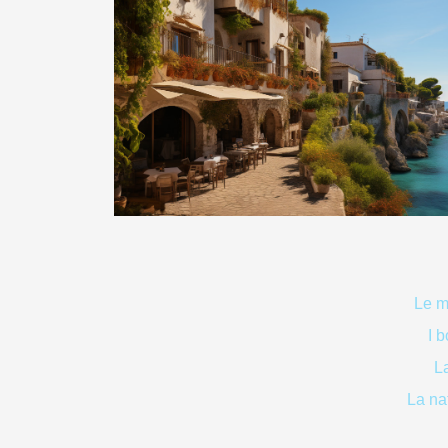
Le m
I b
L
La na